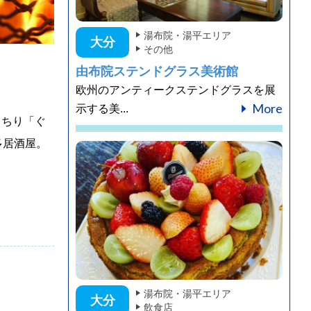
湯布院・湯平エリア
大分
その他
由布院ステンドグラス美術館
欧州のアンティークステンドグラスを展
More
示する美...
っちり「ぐ
多居酒屋。
湯布院・湯平エリア
大分
飲食店