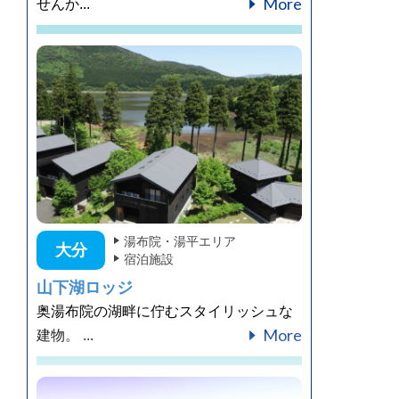
More
せんか...
湯布院・湯平エリア
大分
宿泊施設
山下湖ロッジ
奥湯布院の湖畔に佇むスタイリッシュな
More
建物。 ...