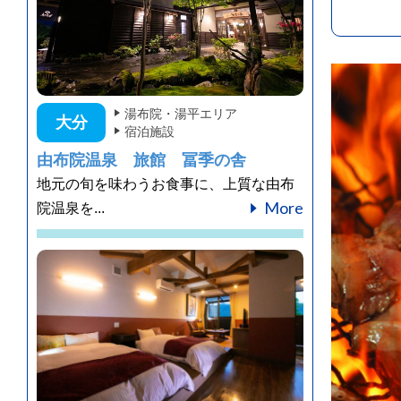
湯布院・湯平エリア
大分
宿泊施設
由布院温泉 旅館 冨季の舎
地元の旬を味わうお食事に、上質な由布
More
院温泉を...