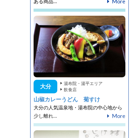
More
ある商品...
湯布院・湯平エリア
大分
飲食店
山椒カレーうどん 菊すけ
大分の人気温泉地・湯布院の中心地から
More
少し離れ...