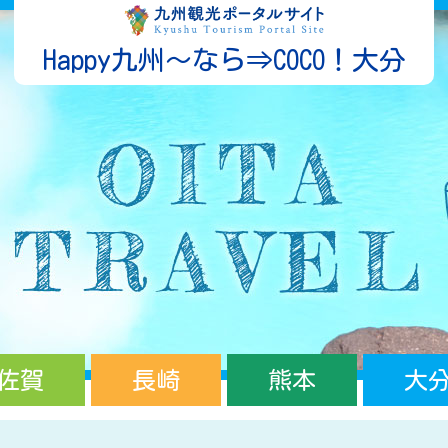
Happy九州～なら⇒COCO！大分
佐賀
長崎
熊本
大