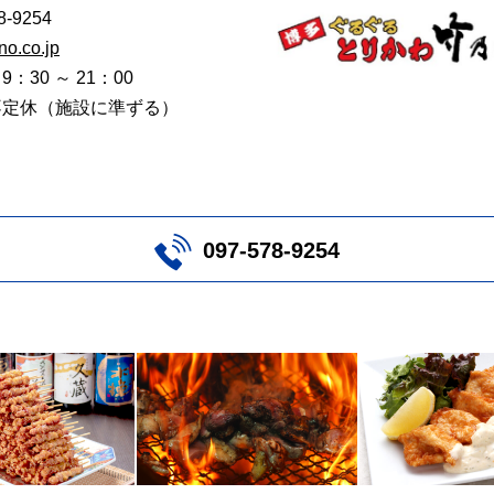
78-9254
eno.co.jp
：30 ～ 21：00
不定休（施設に準ずる）
097-578-9254