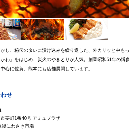
寝かし、秘伝のタレに漬け込みを繰り返した、外カリッと中も
りかわ」をはじめ、炭火のやきとりが人気。創業昭和51年の博
を中心に佐賀、熊本にも店舗展開しています。
合わせ
1
市要町1番40号 アミュプラザ
豊後にわさき市場