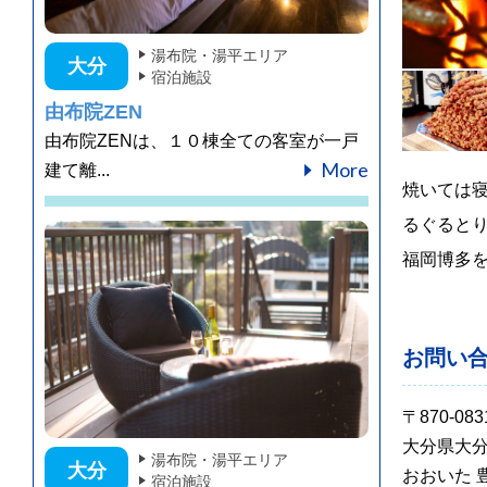
湯布院・湯平エリア
大分
宿泊施設
由布院ZEN
由布院ZENは、１０棟全ての客室が一戸
More
建て離...
焼いては
るぐると
福岡博多
お問い
〒870-083
大分県大分
湯布院・湯平エリア
大分
おおいた 
宿泊施設