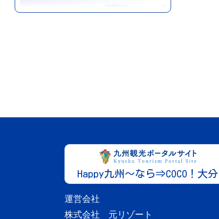
湯布院・湯平エリア
大分
宿泊施設
奥宿 無相荘
「過ぎたる接客、ご干渉は一切しませ
More
ん」 お...
Happy九州～なら⇒COCO！大分
運営会社
株式会社 元リゾート