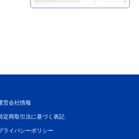
湯布院・湯平エリア
大分
飲食店
由布院 今泉堂
由布院金鱗湖そば、和菓子まんじゅう・
More
スイーツ...
運営会社情報
特定商取引法に基づく表記
プライバシーポリシー