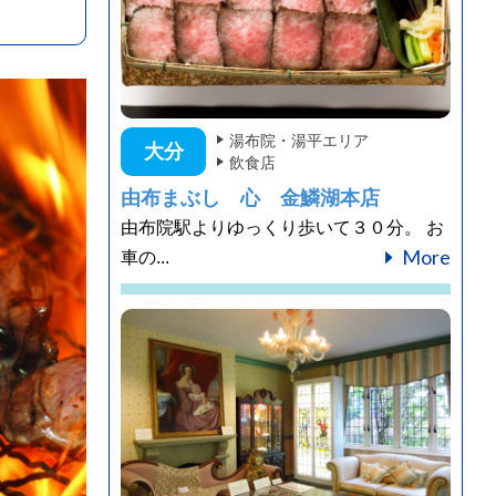
湯布院・湯平エリア
大分
飲食店
由布まぶし 心 金鱗湖本店
由布院駅よりゆっくり歩いて３０分。 お
More
車の...