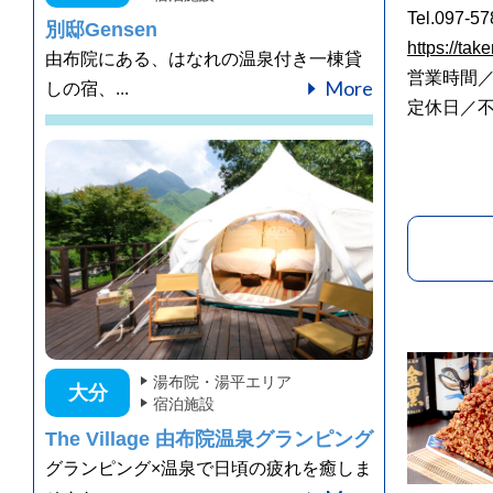
Tel.097-5
別邸Gensen
https://tak
由布院にある、はなれの温泉付き一棟貸
営業時間／9
More
しの宿、...
定休日／
湯布院・湯平エリア
大分
宿泊施設
The Village 由布院温泉グランピング
グランピング×温泉で日頃の疲れを癒しま