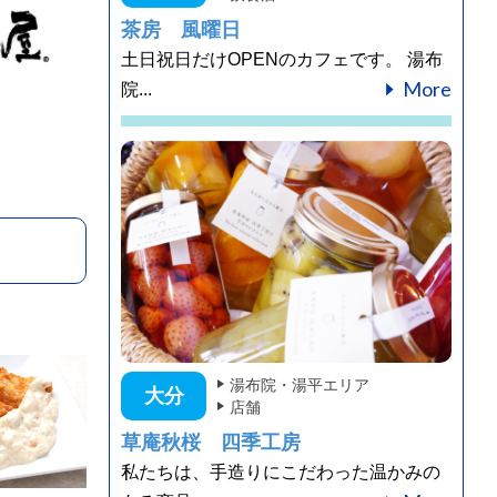
茶房 風曜日
土日祝日だけOPENのカフェです。 湯布
More
院...
湯布院・湯平エリア
大分
店舗
草庵秋桜 四季工房
私たちは、手造りにこだわった温かみの