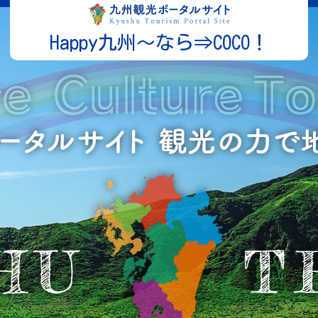
Happy九州～なら⇒COCO！