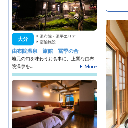
湯布院・湯平エリア
大分
宿泊施設
由布院温泉 旅館 冨季の舎
地元の旬を味わうお食事に、上質な由布
More
院温泉を...