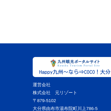
湯布院・湯平エリア
大分
宿泊施設
ゆふいん 森のホテル Shan-Jewel ～
シャン‐ジュエル～
More
「ゆふいん 森のホテル Shan-Jewel...
Happy九州～なら⇒COCO！大分
運営会社
株式会社 元リゾート
〒879-5102
大分県由布市湯布院町川上786-5