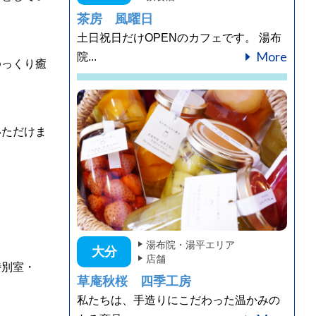
茶房 風曜日
土日祝日だけOPENのカフェです。 湯布
More
院...
ゆっくり癒
いただけま
湯布院・湯平エリア
大分
店舗
特別室・
草庵秋桜 四季工房
私たちは、手造りにこだわった温かみの