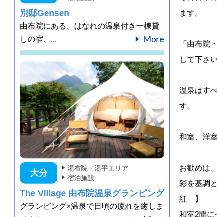
別邸Gensen
ます。
由布院にある、はなれの温泉付き一棟貸
More
しの宿、...
「由布院
して下さ
温泉はす
す。
和室、洋
お勧めは
湯布院・湯平エリア
大分
宿泊施設
彩を基調
The Village 由布院温泉グランピング
紅 】
グランピング×温泉で日頃の疲れを癒しま
和室2間