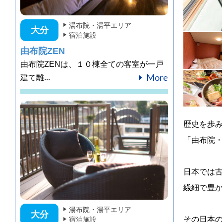
湯布院・湯平エリア
大分
宿泊施設
由布院ZEN
由布院ZENは、１０棟全ての客室が一戸
More
建て離...
歴史を歩
「由布院
日本では
繊細で豊
湯布院・湯平エリア
大分
その日本
宿泊施設