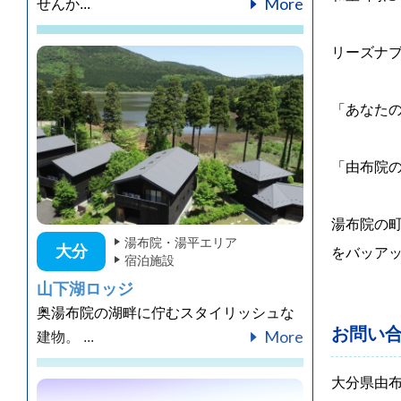
More
せんか...
リーズナ
「あなた
「由布院
湯布院の
湯布院・湯平エリア
大分
をバッア
宿泊施設
山下湖ロッジ
奥湯布院の湖畔に佇むスタイリッシュな
お問い
More
建物。 ...
大分県由布