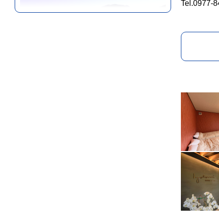
Tel.0977-
湯布院・湯平エリア
大分
宿泊施設
奥宿 無相荘
「過ぎたる接客、ご干渉は一切しませ
More
ん」 お...