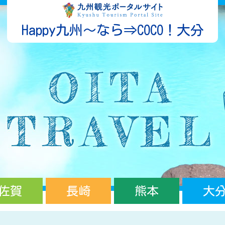
Happy九州～なら⇒COCO！大分
佐賀
長崎
熊本
大