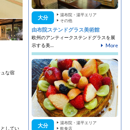
湯布院・湯平エリア
大分
その他
由布院ステンドグラス美術館
欧州のアンティークステンドグラスを展
More
示する美...
シュな宿
湯布院・湯平エリア
大分
」としてい
飲食店