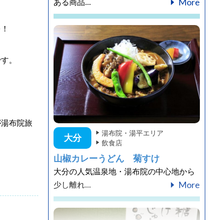
More
ある商品...
を！
です。
が湯布院旅
湯布院・湯平エリア
大分
飲食店
山椒カレーうどん 菊すけ
大分の人気温泉地・湯布院の中心地から
More
少し離れ...