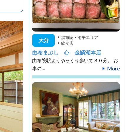
湯布院・湯平エリア
大分
飲食店
由布まぶし 心 金鱗湖本店
由布院駅よりゆっくり歩いて３０分。 お
More
車の...