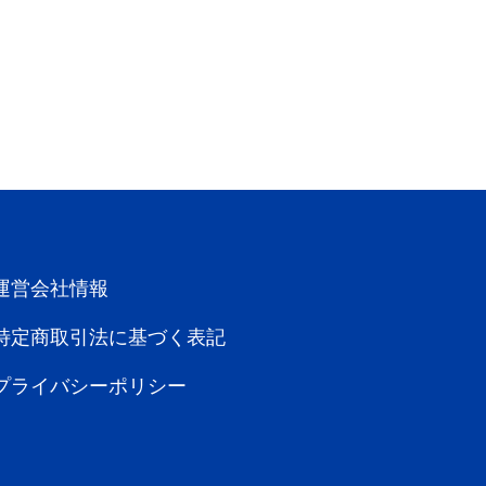
湯布院・湯平エリア
大分
雑貨
GALLERY SORA
ギャラリーSORAは湯布院在住20数年の
More
陶芸...
運営会社情報
特定商取引法に基づく表記
プライバシーポリシー