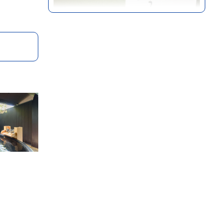
湯布院・湯平エリア
大分
飲食店
由布院 今泉堂
由布院金鱗湖そば、和菓子まんじゅう・
More
スイーツ...