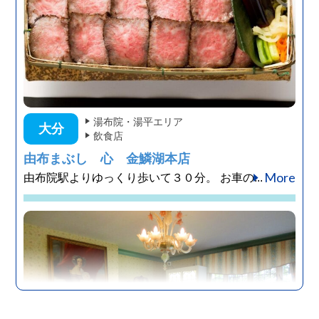
湯布院・湯平エリア
大分
飲食店
由布まぶし 心 金鱗湖本店
More
由布院駅よりゆっくり歩いて３０分。 お車の...
湯布院・湯平エリア
大分
宿泊施設
別邸Gensen
More
由布院にある、はなれの温泉付き一棟貸しの宿、...