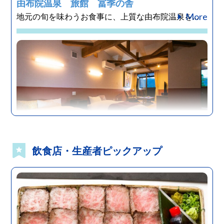
由布院温泉 旅館 冨季の舎
More
地元の旬を味わうお食事に、上質な由布院温泉を...
飲食店・生産者ピックアップ
湯布院・湯平エリア
大分
宿泊施設
由布院ZEN
More
由布院ZENは、１０棟全ての客室が一戸建て離...