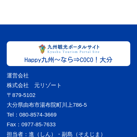
湯布院・湯平エリア
大分
その他
由布院ステンドグラス美術館
Happy九州～なら⇒COCO！大分
More
欧州のアンティークステンドグラスを展示する美...
運営会社
湯布院・湯平エリア
大分
宿泊施設
株式会社 元リゾート
The Village 由布院温泉グランピング
〒879-5102
More
グランピング×温泉で日頃の疲れを癒しませんか...
大分県由布市湯布院町川上786-5
Tel：080-8574-3669
Fax：0977-85-7633
担当者：進（しん）・副島（そえじま）