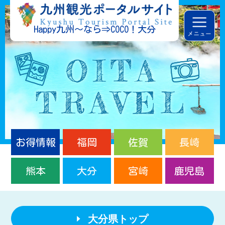
Happy九州～なら⇒COCO！大分
お得情報
福岡
佐賀
長崎
熊本
大分
宮崎
鹿児島
大分県トップ