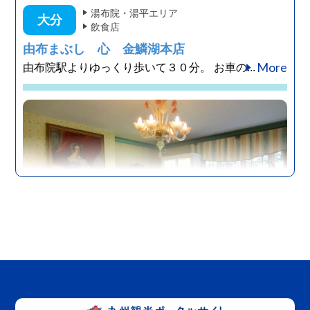
湯布院・湯平エリア
大分
飲食店
由布まぶし 心 金鱗湖本店
More
由布院駅よりゆっくり歩いて３０分。 お車の...
湯布院・湯平エリア
大分
宿泊施設
別邸Gensen
More
由布院にある、はなれの温泉付き一棟貸しの宿、...
湯布院・湯平エリア
大分
その他