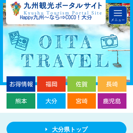
Happy九州～なら⇒COCO！大分
お得情報
福岡
佐賀
長崎
熊本
大分
宮崎
鹿児島
大分県トップ