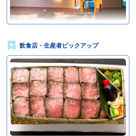
飲食店・生産者ピックアップ
湯布院・湯平エリア
大分
宿泊施設
由布院ZEN
More
由布院ZENは、１０棟全ての客室が一戸建て離...