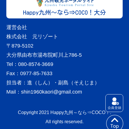
由布院ステンドグラス美術館
Happy九州～なら⇒COCO！大分
More
欧州のアンティークステンドグラスを展示する美...
運営会社
湯布院・湯平エリア
大分
宿泊施設
株式会社 元リゾート
The Village 由布院温泉グランピング
〒879-5102
More
グランピング×温泉で日頃の疲れを癒しませんか...
大分県由布市湯布院町川上786-5
Tel：080-8574-3669
Fax：0977-85-7633
担当者：進（しん）・副島（そえじま）
Mail：
shin1960kaori@gmail.com
湯布院・湯平エリア
大分
飲食店
Copyright 2021 Happy九州～なら⇒COCO！.
茶房 風曜日
All rights reserved.
More
土日祝日だけOPENのカフェです。 湯布院...