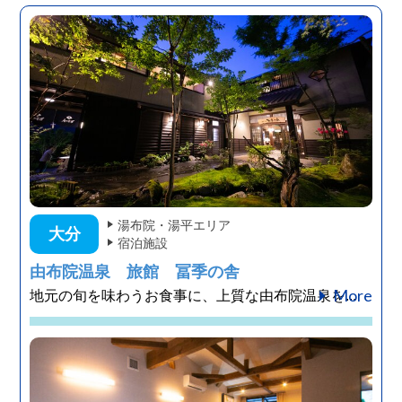
湯布院・湯平エリア
大分
宿泊施設
由布院温泉 旅館 冨季の舎
More
地元の旬を味わうお食事に、上質な由布院温泉を...