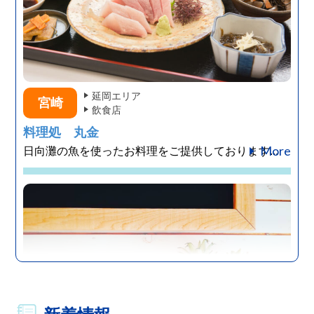
延岡エリア
宮崎
飲食店
料理処 丸金
More
日向灘の魚を使ったお料理をご提供しております...
高千穂エリア
宮崎
宿泊施設
旅館 神仙
More
神々が住まう、高千穂の隠れ宿。 お一人お一...