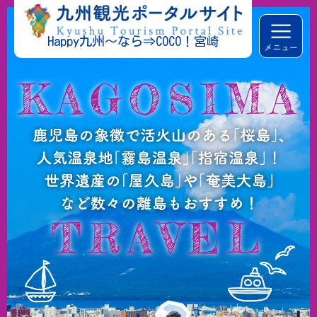
Happy九州～なら⇒COCO！宮崎