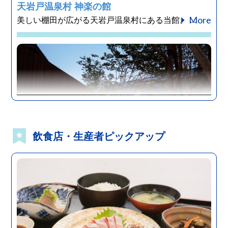
天岩戸温泉村 神楽の館
More
美しい棚田が広がる天岩戸温泉村にある当館。 ...
飲食店・生産者ピックアップ
高千穂エリア
宮崎
宿泊施設
高千穂 離れの宿 神隠れ
More
お客様にとってもうひとつのふるさとでありたい...