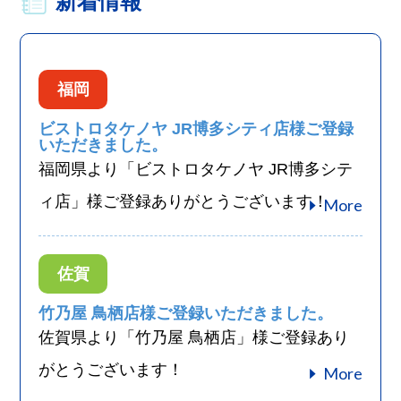
新着情報
宮崎・青島・シーガイアエリア
宮崎
福岡
飲食店
宮崎の青島のカフェ aoshimabooks＆
ビストロタケノヤ JR博多シティ店様ご登録
いただきました。
pineapple
福岡県より「ビストロタケノヤ JR博多シテ
More
福が来るパイナップルケーキを贈ろう！ 宮崎...
ィ店」様ご登録ありがとうございます！
More
延岡エリア
宮崎
宿泊施設
佐賀
潮香ノ宿 髙平屋
More
高平屋は、海の恵み・山の恵みが豊富にあふれる...
竹乃屋 鳥栖店様ご登録いただきました。
佐賀県より「竹乃屋 鳥栖店」様ご登録あり
がとうございます！
More