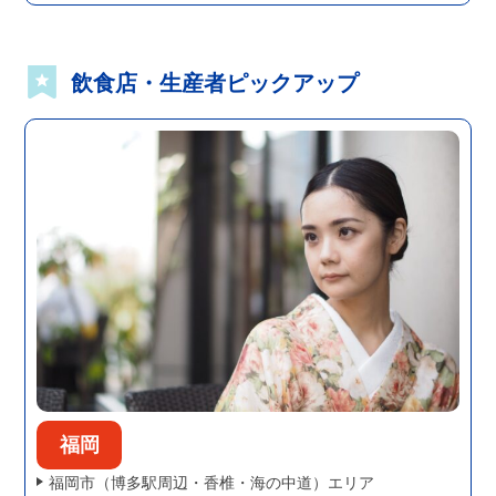
飲食店・生産者ピックアップ
柳川・八女・筑後エリア
福岡
宿泊施設
柳川藩主立花邸 御花
More
歴史情緒溢れる、料亭旅館「御花」。 料亭な...
福岡
福岡市（博多駅周辺・香椎・海の中道）エリア