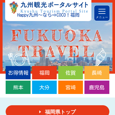
Happy九州～なら⇒COCO！福岡
お得情報
福岡
佐賀
長崎
熊本
大分
宮崎
鹿児島
福岡県トップ