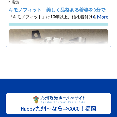
店舗
キモノフィット 美しく品格ある着姿を3分で
More
『キモノフィット』は10年以上、婚礼着付けを...
柳川・八女・筑後エリア
福岡
宿泊施設
柳川 白柳荘
More
掘割が走る城下町 水郷柳川の宿 柳川 白柳...
柳川・八女・筑後エリア
福岡
その他
Happy九州～なら⇒COCO！福岡
桐里工房（家具製造）