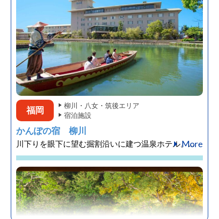
柳川・八女・筑後エリア
福岡
宿泊施設
かんぽの宿 柳川
More
川下りを眼下に望む掘割沿いに建つ温泉ホテル。...