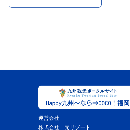
Happy九州～なら⇒COCO！福岡
運営会社
株式会社 元リゾート