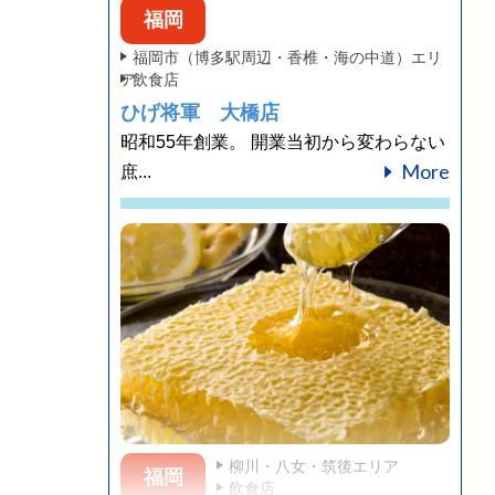
福岡
福岡市（博多駅周辺・香椎・海の中道）エリ
ア
飲食店
ひげ将軍 大橋店
昭和55年創業。 開業当初から変わらない
More
庶...
柳川・八女・筑後エリア
福岡
飲食店