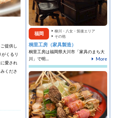
柳川・八女・筑後エリア
福岡
その他
桐里工房（家具製造）
をご提供し
桐里工房は福岡県大川市「家具のまち大
りがくるリ
More
川」で明...
様に愛され
しみくださ