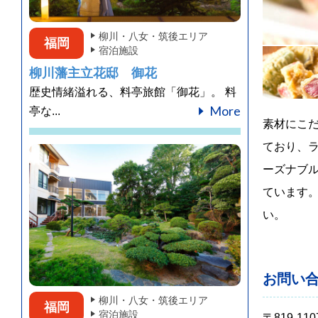
柳川・八女・筑後エリア
福岡
宿泊施設
柳川藩主立花邸 御花
歴史情緒溢れる、料亭旅館「御花」。 料
More
亭な...
素材にこ
ており、ラ
ーズナブ
ています
い。
お問い
柳川・八女・筑後エリア
福岡
宿泊施設
〒819-110