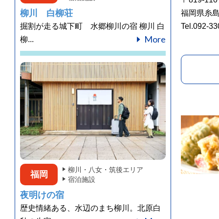
柳川 白柳荘
福岡県糸島
掘割が走る城下町 水郷柳川の宿 柳川 白
Tel.092-3
More
柳...
柳川・八女・筑後エリア
福岡
宿泊施設
夜明けの宿
歴史情緒ある、水辺のまち柳川。北原白