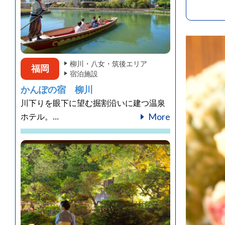
柳川・八女・筑後エリア
福岡
宿泊施設
かんぽの宿 柳川
川下りを眼下に望む掘割沿いに建つ温泉
More
ホテル。...