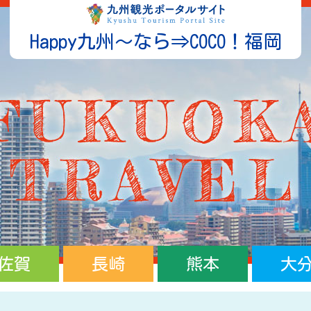
Happy九州～なら⇒COCO！福岡
佐賀
長崎
熊本
大