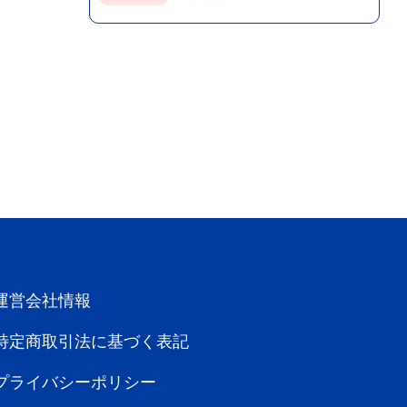
みつばち工房 花の道 八女本店
名養蜂家、青木勇彦とその弟子達が、五
More
十余年以...
運営会社情報
福岡
特定商取引法に基づく表記
福岡市（博多駅周辺・香椎・海の中道）エリ
ア
飲食店
プライバシーポリシー
串焼きダイニング 風雅