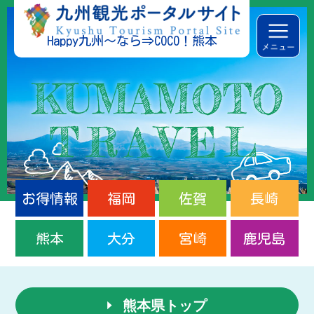
Happy九州～なら⇒COCO！熊本
お得情報
福岡
佐賀
長崎
熊本
大分
宮崎
鹿児島
熊本県トップ