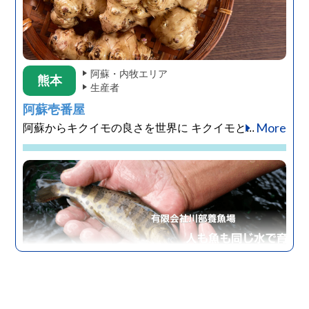
阿蘇・内牧エリア
熊本
生産者
阿蘇壱番屋
More
阿蘇からキクイモの良さを世界に キクイモと...
黒川・小田・田の原・満願寺エリア
熊本
宿泊施設
湯宿小国のオーベルジュわいた館
More
商業施設も温泉街もない山間にこんこんと湧く‟...