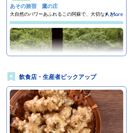
あその旅宿 鷹の庄
More
大自然のパワーあふれるこの阿蘇で、大切な人と...
飲食店・生産者ピックアップ
黒川・小田・田の原・満願寺エリア
熊本
宿泊施設
お宿 花風月
More
森の中に佇む全室内湯露天風呂付オトナ限定のお...