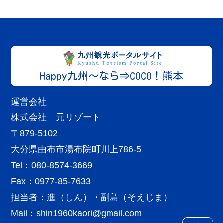
南阿蘇エリア
熊本
生産者
川部養魚場
More
私達は熊本県阿蘇の標高700ｍある山奥で ...
Happy九州～なら⇒COCO！熊本
運営会社
株式会社 元リゾート
〒879-5102
黒川・小田・田の原・満願寺エリア
熊本
宿泊施設
大分県由布市湯布院町川上786-5
里の湯 和らく
Tel：080-8574-3669
More
二人だけの時間と空間 長年連れ添った夫婦水...
Fax：0977-85-7633
担当者：進（しん）・副島（そえじま）
Mail：
shin1960kaori@gmail.com