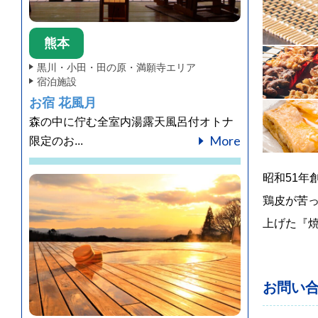
熊本
黒川・小田・田の原・満願寺エリア
宿泊施設
お宿 花風月
森の中に佇む全室内湯露天風呂付オトナ
More
限定のお...
昭和51
鶏皮が苦
上げた『
お問い