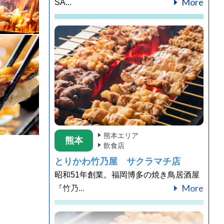
More
SA...
熊本エリア
熊本
飲食店
とりかわ竹乃屋 サクラマチ店
昭和51年創業。福岡博多の焼き鳥居酒屋
More
『竹乃...