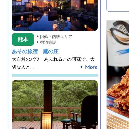
阿蘇・内牧エリア
熊本
宿泊施設
あその旅宿 鷹の庄
大自然のパワーあふれるこの阿蘇で、大
More
切な人と...