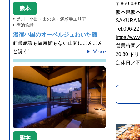
〒860-080
熊本
熊本県熊本
黒川・小田・田の原・満願寺エリア
SAKURA 
宿泊施設
Tel.096-2
湯宿小国のオーベルジュわいた館
https://w
商業施設も温泉街もない山間にこんこん
営業時間／11
More
と湧く‟...
20:30 ドリ
定休日／
熊本