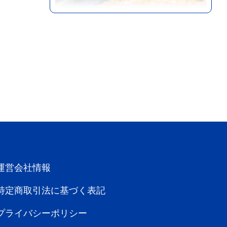
熊本エリア
熊本
飲食店
竹乃屋 熊本駅ナカ店
昭和51年創業。福岡博多の焼き鳥居酒屋
More
『竹乃...
運営会社情報
特定商取引法に基づく表記
プライバシーポリシー