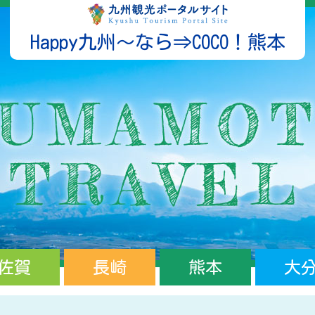
Happy九州～なら⇒COCO！熊本
佐賀
長崎
熊本
大