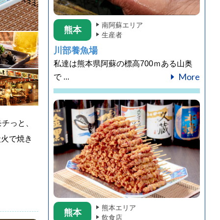
南阿蘇エリア
熊本
生産者
川部養魚場
私達は熊本県阿蘇の標高700ｍある山奥
More
で ...
モチっと、
炭火で焼き
熊本エリア
熊本
飲食店