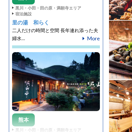
黒川・小田・田の原・満願寺エリア
宿泊施設
里の湯 和らく
二人だけの時間と空間 長年連れ添った夫
More
婦水...
熊本
黒川・小田・田の原・満願寺エリア