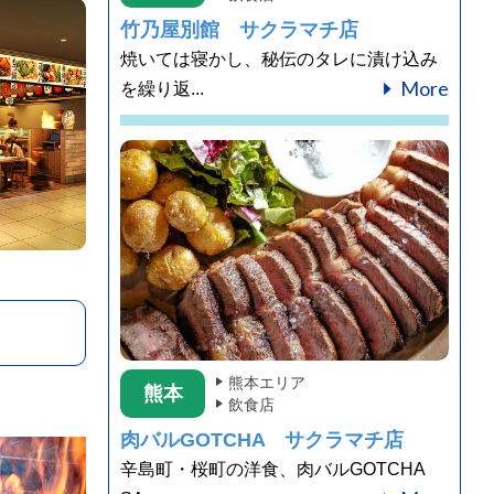
竹乃屋別館 サクラマチ店
焼いては寝かし、秘伝のタレに漬け込み
More
を繰り返...
熊本エリア
熊本
飲食店
肉バルGOTCHA サクラマチ店
辛島町・桜町の洋食、肉バルGOTCHA