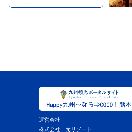
宿泊施設
源流の宿 帆山亭
黒川温泉の最上流「東奥黒川」に位置す
More
る帆山亭...
Happy九州～なら⇒COCO！熊本
熊本
運営会社
黒川・小田・田の原・満願寺エリア
宿泊施設
株式会社 元リゾート