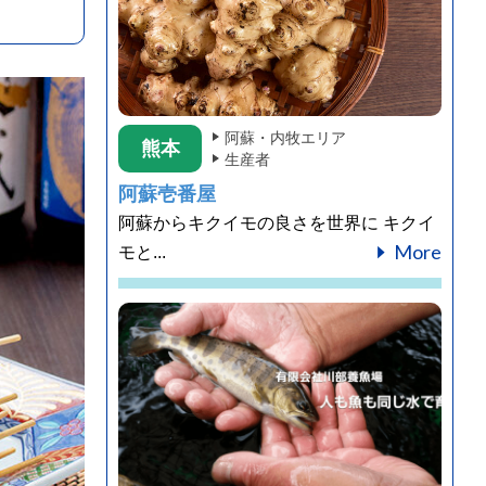
阿蘇・内牧エリア
熊本
生産者
阿蘇壱番屋
阿蘇からキクイモの良さを世界に キクイ
More
モと...