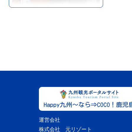
川内・いちき串木野エリア
鹿児島
宿泊施設
ホテルアクシアくしきの
観光・ビジネス・レジャーと、宿泊の目
More
的は人そ...
Happy九州～なら⇒COCO！鹿児
運営会社
株式会社 元リゾート