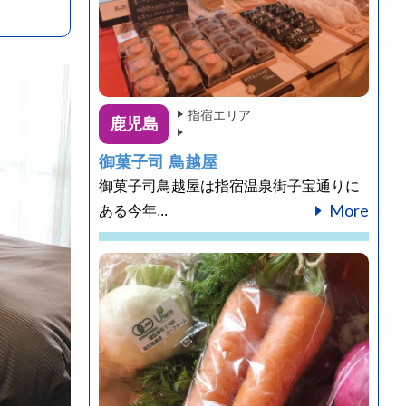
指宿エリア
鹿児島
御菓子司 鳥越屋
御菓子司鳥越屋は指宿温泉街子宝通りに
More
ある今年...