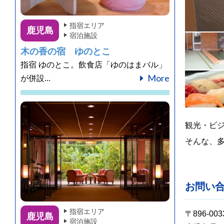
指宿エリア
鹿児島
宿泊施設
木の香の宿 ゆのとこ
指宿 ゆのとこ。飲食店「ゆのはまバル」
More
が併設...
観光・ビ
そんな、
お問い
指宿エリア
〒896-003
鹿児島
宿泊施設