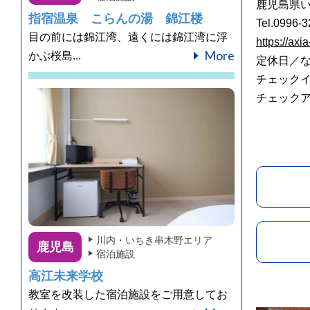
鹿児島県い
指宿温泉 こらんの湯 錦江楼
Tel.0996-
目の前には錦江湾、遠くには錦江湾に浮
https://axi
More
かぶ桜島...
定休日／
チェックイ
チェックア
川内・いちき串木野エリア
鹿児島
宿泊施設
高江未来学校
教室を改装した宿泊施設をご用意してお