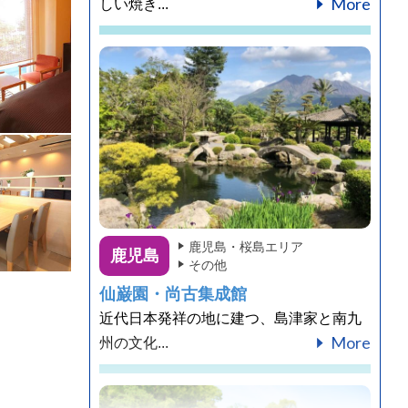
More
しい焼き...
鹿児島・桜島エリア
鹿児島
その他
仙巌園・尚古集成館
近代日本発祥の地に建つ、島津家と南九
More
州の文化...