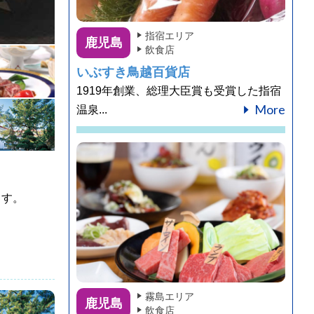
指宿エリア
鹿児島
飲食店
いぶすき鳥越百貨店
1919年創業、総理大臣賞も受賞した指宿
More
温泉...
ます。
霧島エリア
鹿児島
飲食店