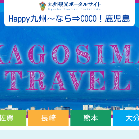
Happy九州～なら⇒COCO！鹿児島
佐賀
長崎
熊本
大