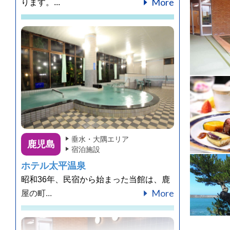
More
ります。...
垂水・大隅エリア
鹿児島
宿泊施設
ホテル太平温泉
昭和36年、民宿から始まった当館は、鹿
More
屋の町...