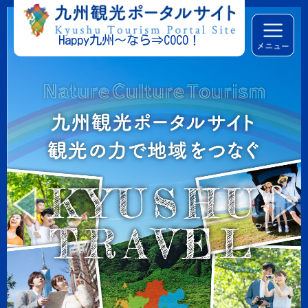
Happy九州～なら⇒COCO！