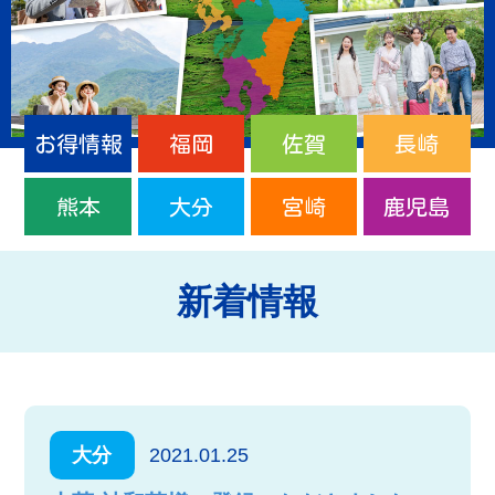
お得情報
福岡
佐賀
長崎
熊本
大分
宮崎
鹿児島
新着情報
大分
2021.01.25