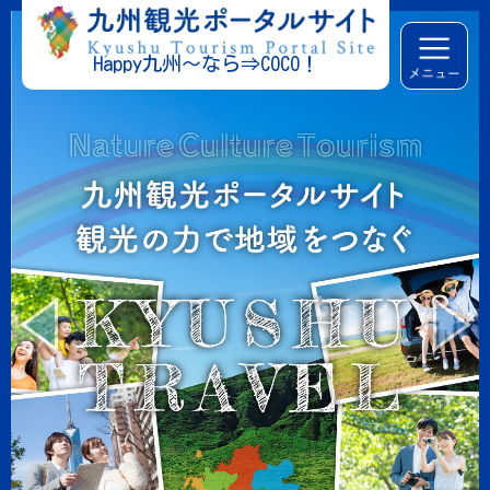
Happy九州～なら⇒COCO！