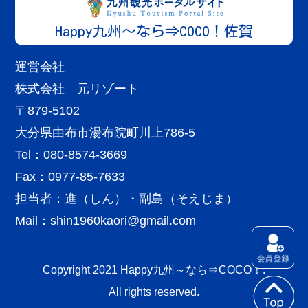
Happy九州～なら⇒COCO！佐賀
鳥栖・神埼エリア
佐賀
飲食店
運営会社
竹乃屋 鳥栖店
株式会社 元リゾート
More
昭和51年創業。福岡博多の焼き鳥居酒屋『竹乃...
〒879-5102
大分県由布市湯布院町川上786-5
Tel：080-8574-3669
Fax：0977-85-7633
担当者：進（しん）・副島（そえじま）
Mail：
shin1960kaori@gmail.com
Copyright 2021 Happy九州～なら⇒COCO！.
All rights reserved.