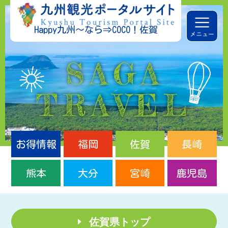
Happy九州～なら⇒COCO！佐賀
お得情報
福岡
佐賀
長崎
熊本
大分
宮崎
鹿児島
佐賀県トップ