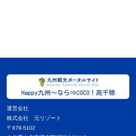
高千穂エリア
宮崎
宿泊施設
旅館 神仙
More
神々が住まう、高千穂の隠れ宿。 お一人お一...
Happy九州～なら⇒COCO！高千穂
運営会社
株式会社 元リゾート
〒879-5102