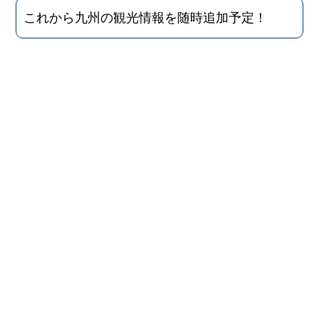
これから九州の観光情報を随時追加予定！
高千穂エリア
宮崎
宿泊施設
高千穂 離れの宿 神隠れ
More
お客様にとってもうひとつのふるさとでありたい...