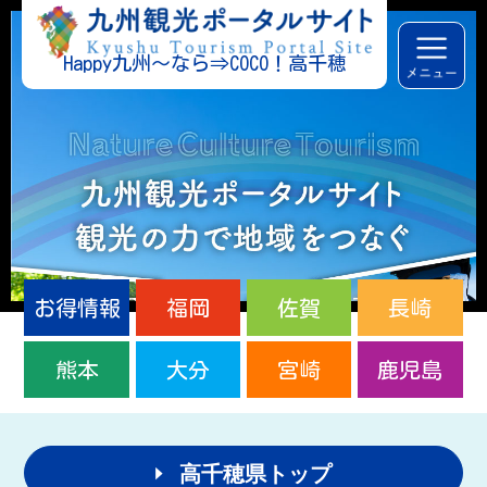
Happy九州～なら⇒COCO！高千穂
お得情報
福岡
佐賀
長崎
熊本
大分
宮崎
鹿児島
高千穂県トップ