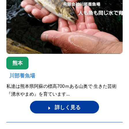
熊本
川部養魚場
私達は熊本県阿蘇の標高700ｍある山奥で 生きた芸術
『湧水やまめ』を育ています...
詳しく見る