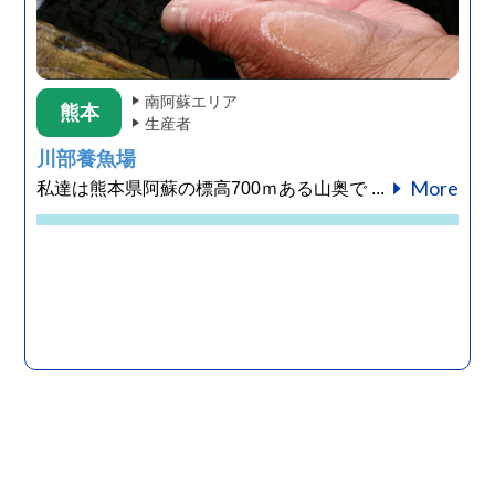
南阿蘇エリア
熊本
生産者
川部養魚場
More
私達は熊本県阿蘇の標高700ｍある山奥で ...