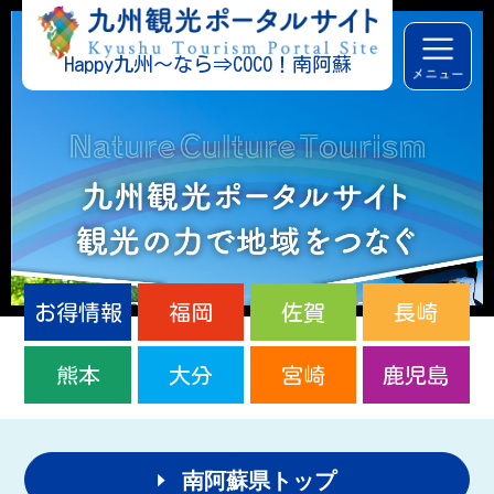
Happy九州～なら⇒COCO！南阿蘇
お得情報
福岡
佐賀
長崎
熊本
大分
宮崎
鹿児島
南阿蘇県トップ