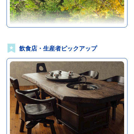
飲食店・生産者ピックアップ
柳川・八女・筑後エリア
福岡
宿泊施設
柳川藩主立花邸 御花
More
歴史情緒溢れる、料亭旅館「御花」。 料亭な...