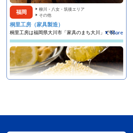
柳川・八女・筑後エリア
福岡
その他
桐里工房（家具製造）
More
桐里工房は福岡県大川市「家具のまち大川」で明...
柳川・八女・筑後エリア
福岡
宿泊施設
柳川 白柳荘
More
掘割が走る城下町 水郷柳川の宿 柳川 白柳...
柳川・八女・筑後エリア
福岡