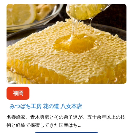
福岡
みつばち工房 花の道 八女本店
名養蜂家、青木勇彦とその弟子達が、五十余年以上の技
術と経験で採蜜してきた国産はち...