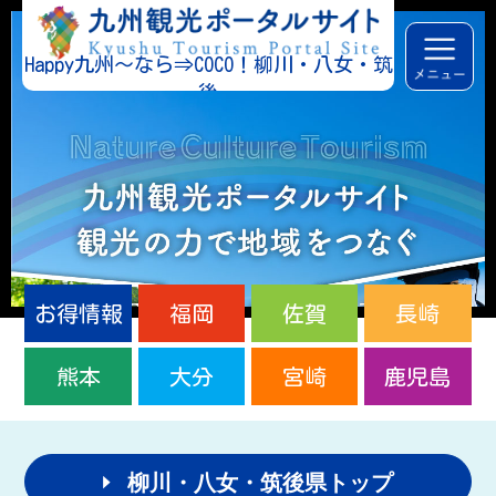
Happy九州～なら⇒COCO！柳川・八女・筑
後
お得情報
福岡
佐賀
長崎
熊本
大分
宮崎
鹿児島
柳川・八女・筑後県トップ