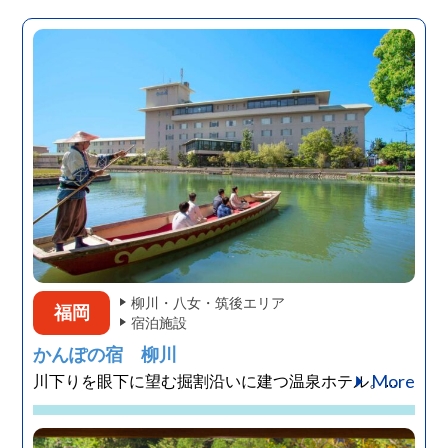
柳川・八女・筑後エリア
福岡
宿泊施設
かんぽの宿 柳川
More
川下りを眼下に望む掘割沿いに建つ温泉ホテル。...