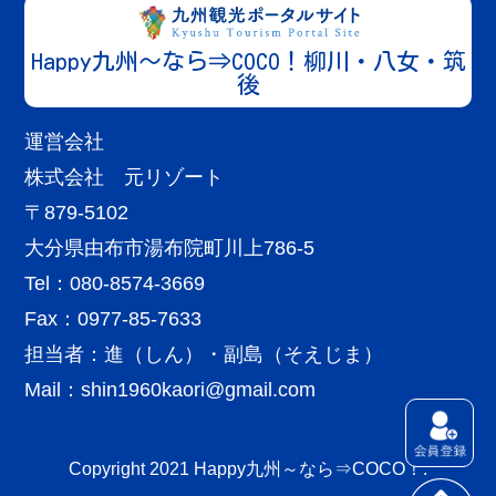
飲食店
みつばち工房 花の道 八女本店
Happy九州～なら⇒COCO！柳川・八女・筑
More
名養蜂家、青木勇彦とその弟子達が、五十余年以...
後
運営会社
柳川・八女・筑後エリア
株式会社 元リゾート
福岡
宿泊施設
〒879-5102
夜明けの宿
大分県由布市湯布院町川上786-5
More
歴史情緒ある、水辺のまち柳川。北原白秋の生家...
Tel：080-8574-3669
Fax：0977-85-7633
担当者：進（しん）・副島（そえじま）
Mail：
shin1960kaori@gmail.com
柳川・八女・筑後エリア
福岡
雑貨
Copyright 2021 Happy九州～なら⇒COCO！.
柳川よかもん館